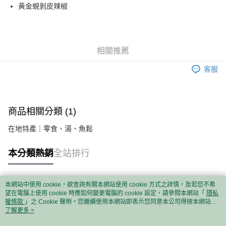
街口支付
黃金蜆剝皮辣椒
悠遊付
Google Pay
相關推薦
ATM付款
客服
運送方式
常溫宅配
商品相關分類 (1)
每筆NT$100，滿NT$1,000(含以上)免運費
在地特產｜零食、湯、魚鬆
本分類熱銷
全站排行
本網站中使用 cookie，欲查詢有關本網站使用 cookie 方式之詳情，及若您不希
熱門標籤
望在電腦上使用 cookie 時應如何變更電腦的 cookie 設定，請參閱本網站「
隱私
權條款
」之 Cookie 聲明。您繼續使用本網站即表示您同意本公司得按本網站使
用條款之 Cookie 聲明使用 cookie。
了解更多 >