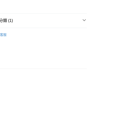
類 (1)
50，滿NT$2,600(含以上)免運費
商品
客服