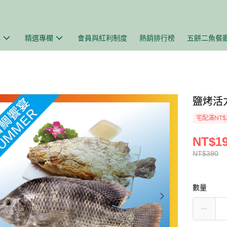
事
精選專欄
會員與紅利制度
熱銷排行榜
五餅二魚餐
鹽烤活
宅配滿NT$
NT$1
NT$390
數量