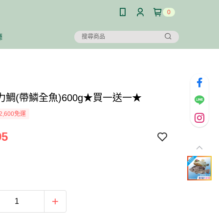
0
廳
力鯛(帶鱗全魚)600g★買一送一★
2,600免運
95