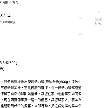
不適用折價券
送方式
清除
2,600免運
紀錄
次付款
力鯛 600g
魚)
，我們自豪地推出鹽烤活力鯛(帶鱗全魚)600g，這款生
品不僅新鮮美味，更是健康的選擇。每一條活力鯛都經過
y
，保留了自然的鮮甜與營養，讓您在家中也能享受如同餐
味。現在購買即享買一送一的優惠，讓您與家人共享美食
也能體驗到超值的驚喜。立即行動，把這份海洋的鮮味帶