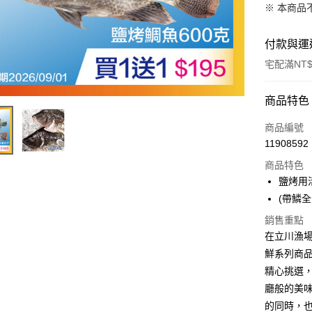
※ 本商品
付款與運
宅配滿NT$
付款方式
商品特色
信用卡一
商品編號
11908592
LINE Pay
商品特色
Apple Pay
鹽烤用活
(帶鱗全
街口支付
銷售重點
悠遊付
在立川漁場
鮮系列商
Google Pa
精心挑選
ATM付款
廳般的美
的同時，