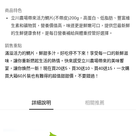
Apple Pay
商品特色
街口支付
立川農場帶來活力鯛片(不帶皮)200g，高蛋白、低脂肪、豐富維
生素和礦物質，營養價值高，味道更是鮮嫩可口，提供您最新鮮
悠遊付
的生鮮健康食材，是每日營養補給與體重控管好選擇。
Google Pay
銷售重點
ATM付款
滿溢活力的鯛片，鮮甜多汁，好吃停不下來！享受每一口的新鮮滋
味，讓你重新燃起生活的熱情。快來感受立川農場帶來的美味饗
運送方式
宴，讓你煥然一新！現在買20送5、買30送10、買40送15，一次購
冷凍宅配
買大箱60片裝也有難得的超值甜甜價，不要錯過！
每筆NT$250，滿NT$2,600(含以上)免運費
詳細說明
相關推薦