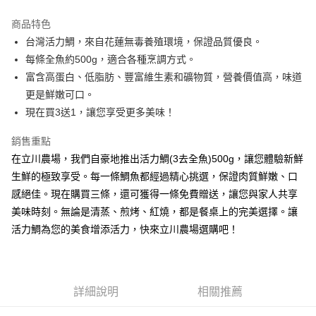
Apple Pay
商品特色
街口支付
台灣活力鯛，來自花蓮無毒養殖環境，保證品質優良。
每條全魚約500g，適合各種烹調方式。
悠遊付
富含高蛋白、低脂肪、豐富維生素和礦物質，營養價值高，味道
Google Pay
更是鮮嫩可口。
現在買3送1，讓您享受更多美味！
ATM付款
銷售重點
運送方式
在立川農場，我們自豪地推出活力鯛(3去全魚)500g，讓您體驗新鮮
冷凍宅配
生鮮的極致享受。每一條鯛魚都經過精心挑選，保證肉質鮮嫩、口
每筆NT$250，滿NT$2,600(含以上)免運費
感絕佳。現在購買三條，還可獲得一條免費贈送，讓您與家人共享
美味時刻。無論是清蒸、煎烤、紅燒，都是餐桌上的完美選擇。讓
活力鯛為您的美食增添活力，快來立川農場選購吧！
詳細說明
相關推薦